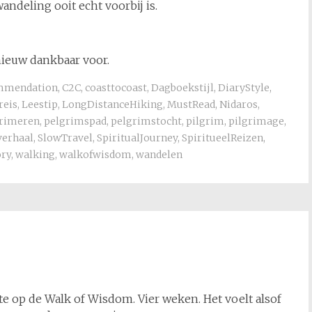
andeling ooit echt voorbij is.
nieuw dankbaar voor.
mmendation
,
C2C
,
coasttocoast
,
Dagboekstijl
,
DiaryStyle
,
reis
,
Leestip
,
LongDistanceHiking
,
MustRead
,
Nidaros
,
rimeren
,
pelgrimspad
,
pelgrimstocht
,
pilgrim
,
pilgrimage
,
verhaal
,
SlowTravel
,
SpiritualJourney
,
SpiritueelReizen
,
ory
,
walking
,
walkofwisdom
,
wandelen
hte op de Walk of Wisdom. Vier weken. Het voelt alsof