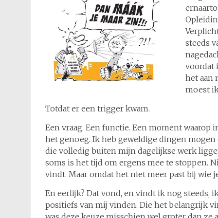
ernaarto
Opleidin
Verplich
steeds v
nagedac
voordat 
het aan 
moest i
Totdat er een trigger kwam.
Een vraag. Een functie. Een moment waarop ineen
het genoeg. Ik heb geweldige dingen mogen 
die volledig buiten mijn dagelijkse werk ligg
soms is het tijd om ergens mee te stoppen. Ni
vindt. Maar omdat het niet meer past bij wie j
En eerlijk? Dat vond, en vindt ik nog steeds, i
positiefs van mij vinden. Die het belangrijk v
was deze keuze misschien wel groter dan ze aan