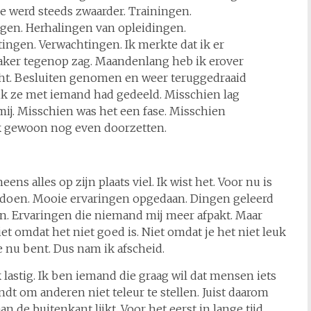
e werd steeds zwaarder. Trainingen.
gen. Herhalingen van opleidingen.
tingen. Verwachtingen. Ik merkte dat ik er
aker tegenop zag. Maandenlang heb ik erover
ht. Besluiten genomen en weer teruggedraaid
ik ze met iemand had gedeeld. Misschien lag
mij. Misschien was het een fase. Misschien
k gewoon nog even doorzetten.
s alles op zijn plaats viel. Ik wist het. Voor nu is
doen. Mooie ervaringen opgedaan. Dingen geleerd
en. Ervaringen die niemand mij meer afpakt. Maar
et omdat het niet goed is. Niet omdat je het niet leuk
e nu bent. Dus nam ik afscheid.
k lastig. Ik ben iemand die graag wil dat mensen iets
indt om anderen niet teleur te stellen. Juist daarom
 de buitenkant lijkt. Voor het eerst in lange tijd