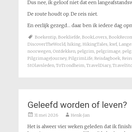
Dus nee, ik geloof niet dat een langeafstandsw
De route houdt op. De reis niet.
En eerlijk gezegd… daar ben ik iedere dag op
Boekentip
,
Boekliefde
,
BookLovers
,
BookReco
DiscoverTheWorld
,
hiking
,
HikingTales
,
kwf
,
Lange
noorwegen
,
Ontdekken
,
pelgrim
,
pelgrimage
,
pelg
PilgrimageJourney
,
PilgrimLife
,
Reisdagboek
,
Reis
StOlavsleden
,
ToTrondheim
,
TravelDiary
,
TravelSt
Geleefd worden of leven?
31 mei 2026
Henk-Jan
Het is alweer vier weken geleden dat ik finis