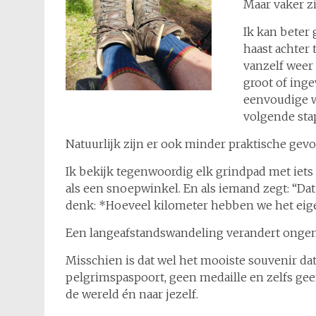
Maar vaker zi
Ik kan beter 
haast achter 
vanzelf weer o
groot of inge
eenvoudige w
volgende sta
Natuurlijk zijn er ook minder praktische gevo
Ik bekijk tegenwoordig elk grindpad met iets
als een snoepwinkel. En als iemand zegt: “Dat 
denk: *Hoeveel kilometer hebben we het eige
Een langeafstandswandeling verandert ongeme
Misschien is dat wel het mooiste souvenir d
pelgrimspaspoort, geen medaille en zelfs gee
de wereld én naar jezelf.