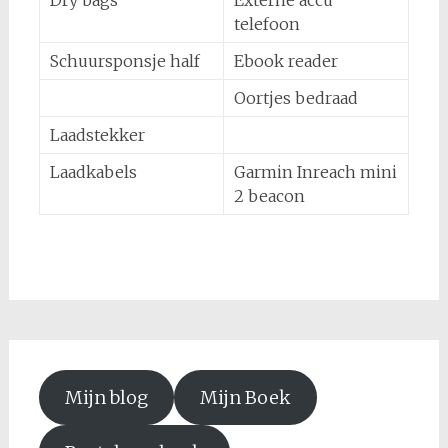
Dry bags
Externe accu
telefoon
Schuursponsje half
Ebook reader
Oortjes bedraad
Laadstekker
Laadkabels
Garmin Inreach mini
2 beacon
Mijn blog
Mijn Boek