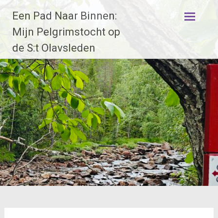
Ga
Een Pad Naar Binnen:
naar
de
Mijn Pelgrimstocht op
inhoud
de S:t Olavsleden