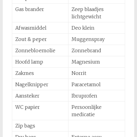
Gas brander
Zeep blaadjes
lichtgewicht
Afwasmiddel
Deo klein
Zout & peper
Muggenspray
Zonnebloemolie
Zonnebrand
Hoofd lamp
Magnesium
Zakmes
Norrit
Nagelknipper
Paracetamol
Aansteker
Ibruprofen
WC papier
Persoonlijke
medicatie
Zip bags