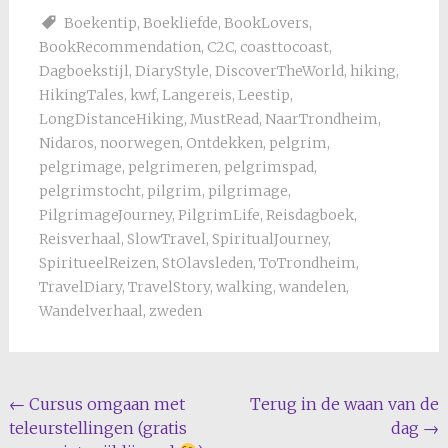
Boekentip
,
Boekliefde
,
BookLovers
,
BookRecommendation
,
C2C
,
coasttocoast
,
Dagboekstijl
,
DiaryStyle
,
DiscoverTheWorld
,
hiking
,
HikingTales
,
kwf
,
Langereis
,
Leestip
,
LongDistanceHiking
,
MustRead
,
NaarTrondheim
,
Nidaros
,
noorwegen
,
Ontdekken
,
pelgrim
,
pelgrimage
,
pelgrimeren
,
pelgrimspad
,
pelgrimstocht
,
pilgrim
,
pilgrimage
,
PilgrimageJourney
,
PilgrimLife
,
Reisdagboek
,
Reisverhaal
,
SlowTravel
,
SpiritualJourney
,
SpiritueelReizen
,
StOlavsleden
,
ToTrondheim
,
TravelDiary
,
TravelStory
,
walking
,
wandelen
,
Wandelverhaal
,
zweden
Bericht
←
Cursus omgaan met
Terug in de waan van de
teleurstellingen (gratis
dag
→
navigatie