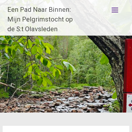
Ga
Een Pad Naar Binnen:
naar
de
Mijn Pelgrimstocht op
inhoud
de S:t Olavsleden