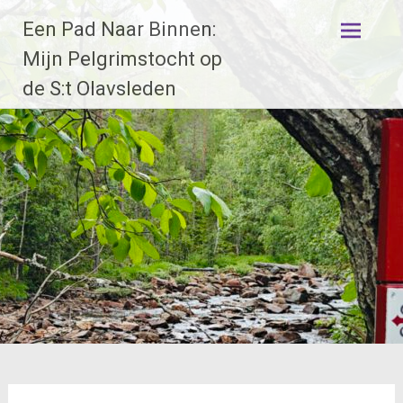
Ga
Een Pad Naar Binnen:
naar
de
Mijn Pelgrimstocht op
inhoud
de S:t Olavsleden